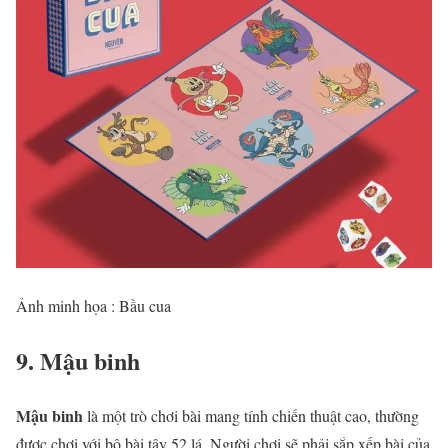
Ảnh minh họa : Bầu cua
9. Mậu binh
Mậu binh
là một trò chơi bài mang tính chiến thuật cao, thường
được chơi với bộ bài tây 52 lá. Người chơi sẽ phải sắp xếp bài của