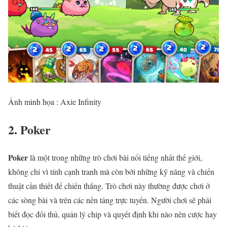
Ảnh minh họa : Axie Infinity
2. Poker
Poker
là một trong những trò chơi bài nổi tiếng nhất thế giới,
không chỉ vì tính cạnh tranh mà còn bởi những kỹ năng và chiến
thuật cần thiết để chiến thắng. Trò chơi này thường được chơi ở
các sòng bài và trên các nền tảng trực tuyến. Người chơi sẽ phải
biết đọc đối thủ, quản lý chip và quyết định khi nào nên cược hay