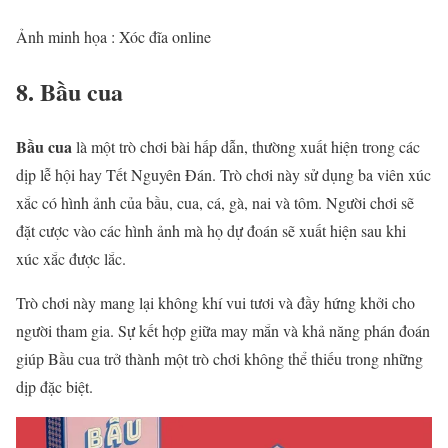
Ảnh minh họa : Xóc đĩa online
8. Bầu cua
Bầu cua
là một trò chơi bài hấp dẫn, thường xuất hiện trong các
dịp lễ hội hay Tết Nguyên Đán. Trò chơi này sử dụng ba viên xúc
xắc có hình ảnh của bầu, cua, cá, gà, nai và tôm. Người chơi sẽ
đặt cược vào các hình ảnh mà họ dự đoán sẽ xuất hiện sau khi
xúc xắc được lắc.
Trò chơi này mang lại không khí vui tươi và đầy hứng khởi cho
người tham gia. Sự kết hợp giữa may mắn và khả năng phán đoán
giúp Bầu cua trở thành một trò chơi không thể thiếu trong những
dịp đặc biệt.