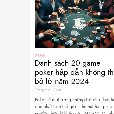
GAME
Danh sách 20 game
poker hấp dẫn không t
bỏ lỡ năm 2024
Tháng 8 3, 2026
Poker là một trong những trò chơi bài 
dẫn nhất trên thế giới, thu hút hàng triệ
người chơi từ khắp nơi. Năm 2024, nh