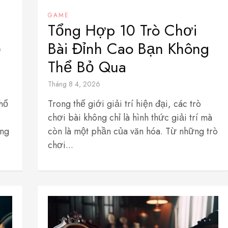
GAME
Tổng Hợp 10 Trò Chơi
ỏ
Bài Đỉnh Cao Bạn Không
Thể Bỏ Qua
Tháng 8 4, 2026
hổ
Trong thế giới giải trí hiện đại, các trò
chơi bài không chỉ là hình thức giải trí mà
ừng
còn là một phần của văn hóa. Từ những trò
chơi...