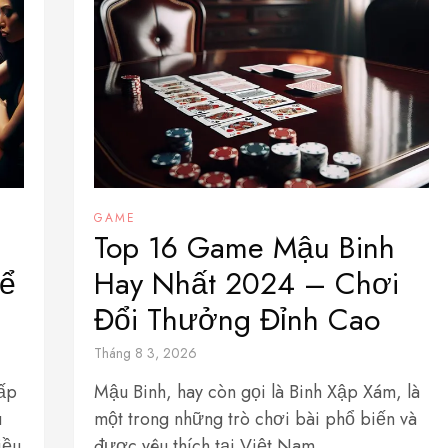
GAME
Top 16 Game Mậu Binh
hể
Hay Nhất 2024 – Chơi
Đổi Thưởng Đỉnh Cao
Tháng 8 3, 2026
hấp
Mậu Binh, hay còn gọi là Binh Xập Xám, là
u
một trong những trò chơi bài phổ biến và
iều
được yêu thích tại Việt Nam.