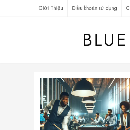
Skip
Giới Thiệu
Điều khoản sử dụng
C
to
content
BLUE