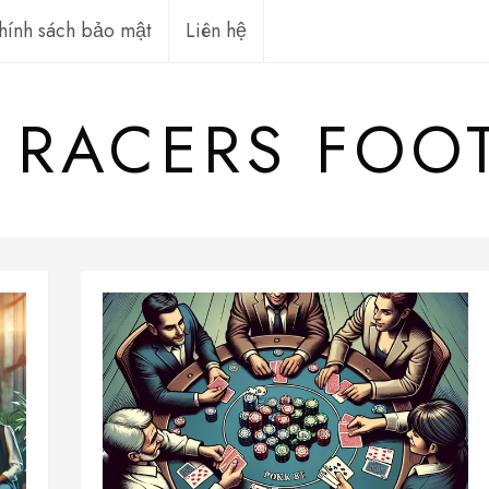
hính sách bảo mật
Liên hệ
 RACERS FOO