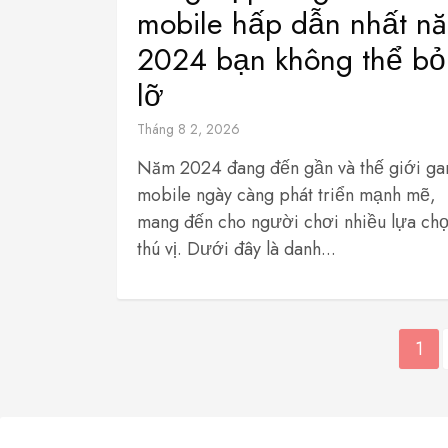
mobile hấp dẫn nhất n
2024 bạn không thể bỏ
lỡ
Tháng 8 2, 2026
Năm 2024 đang đến gần và thế giới g
mobile ngày càng phát triển mạnh mẽ,
mang đến cho người chơi nhiều lựa ch
thú vị. Dưới đây là danh...
P
1
h
â