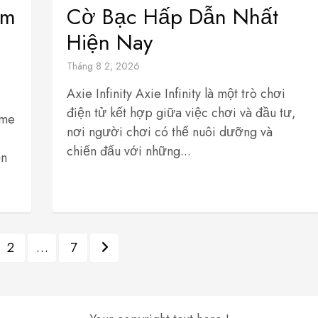
ăm
Cờ Bạc Hấp Dẫn Nhất
Hiện Nay
Tháng 8 2, 2026
Axie Infinity Axie Infinity là một trò chơi
điện tử kết hợp giữa việc chơi và đầu tư,
ame
nơi người chơi có thể nuôi dưỡng và
chiến đấu với những...
ọn
2
…
7