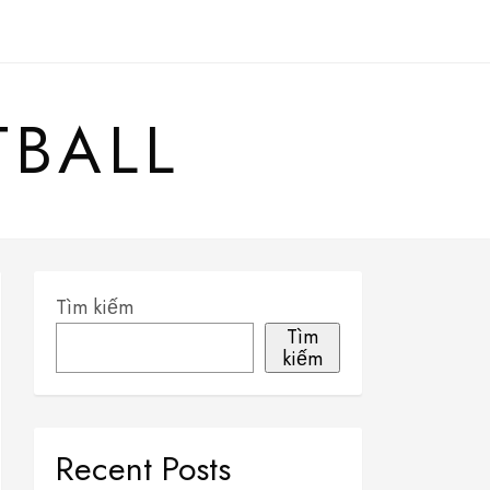
TBALL
Tìm kiếm
Tìm
kiếm
Recent Posts