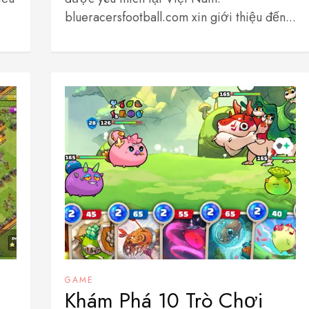
blueracersfootball.com xin giới thiệu đến...
GAME
Khám Phá 10 Trò Chơi