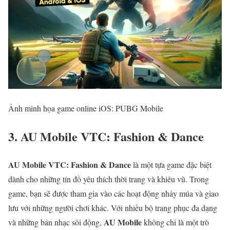
Ảnh minh họa game online iOS: PUBG Mobile
3. AU Mobile VTC: Fashion & Dance
AU Mobile VTC: Fashion & Dance
là một tựa game đặc biệt
dành cho những tín đồ yêu thích thời trang và khiêu vũ. Trong
game, bạn sẽ được tham gia vào các hoạt động nhảy múa và giao
lưu với những người chơi khác. Với nhiều bộ trang phục đa dạng
AU Mobile
và những bản nhạc sôi động,
không chỉ là một trò