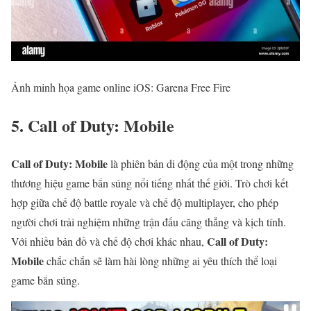
Ảnh minh họa game online iOS: Garena Free Fire
5. Call of Duty: Mobile
Call of Duty: Mobile
là phiên bản di động của một trong những
thương hiệu game bắn súng nổi tiếng nhất thế giới. Trò chơi kết
hợp giữa chế độ battle royale và chế độ multiplayer, cho phép
người chơi trải nghiệm những trận đấu căng thẳng và kịch tính.
Call of Duty:
Với nhiều bản đồ và chế độ chơi khác nhau,
Mobile
chắc chắn sẽ làm hài lòng những ai yêu thích thể loại
game bắn súng.