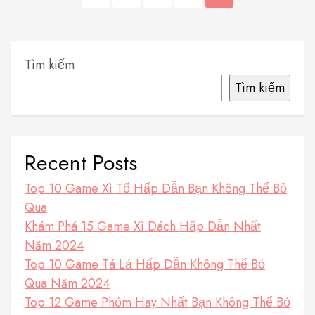
h
â
n
Tìm kiếm
t
Tìm kiếm
r
a
Recent Posts
n
g
Top 10 Game Xì Tố Hấp Dẫn Bạn Không Thể Bỏ
Qua
b
Khám Phá 15 Game Xì Dách Hấp Dẫn Nhất
à
Năm 2024
i
Top 10 Game Tá Lả Hấp Dẫn Không Thể Bỏ
Qua Năm 2024
v
Top 12 Game Phỏm Hay Nhất Bạn Không Thể Bỏ