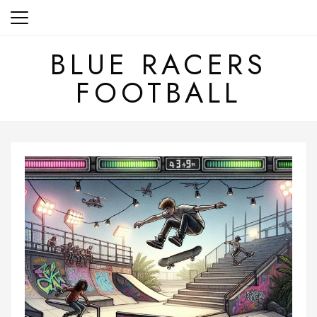
Skip
to
content
BLUE RACERS
FOOTBALL