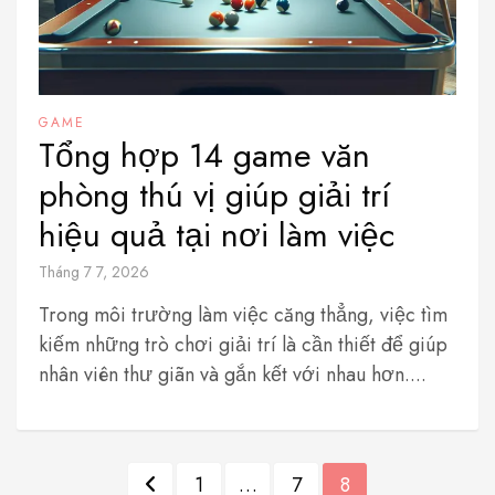
GAME
Tổng hợp 14 game văn
phòng thú vị giúp giải trí
hiệu quả tại nơi làm việc
Tháng 7 7, 2026
Trong môi trường làm việc căng thẳng, việc tìm
kiếm những trò chơi giải trí là cần thiết để giúp
nhân viên thư giãn và gắn kết với nhau hơn....
P
1
…
7
8