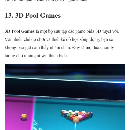
13. 3D Pool Games
3D Pool Games
là một bộ sưu tập các game bida 3D tuyệt vời.
Với nhiều chế độ chơi và thiết kế đồ họa sống động, bạn sẽ
không bao giờ cảm thấy nhàm chán. Đây là một lựa chọn lý
tưởng cho những ai yêu thích bida.