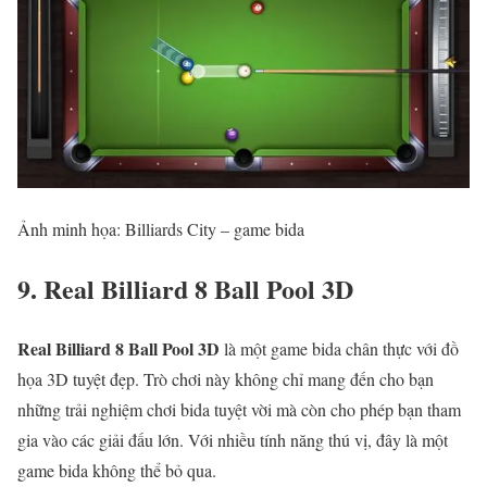
Ảnh minh họa: Billiards City – game bida
9. Real Billiard 8 Ball Pool 3D
Real Billiard 8 Ball Pool 3D
là một game bida chân thực với đồ
họa 3D tuyệt đẹp. Trò chơi này không chỉ mang đến cho bạn
những trải nghiệm chơi bida tuyệt vời mà còn cho phép bạn tham
gia vào các giải đấu lớn. Với nhiều tính năng thú vị, đây là một
game bida không thể bỏ qua.