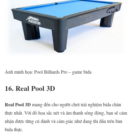
Ảnh minh họa: Pool Billiards Pro – game bida
16. Real Pool 3D
Real Pool 3D
mang đến cho người chơi trải nghiệm bida chân
thực nhất. Với đồ họa sắc nét và âm thanh sống động, bạn sẽ cảm
nhận được từng cú đánh và cảm giác như đang thi đấu trên bàn
bida thực.