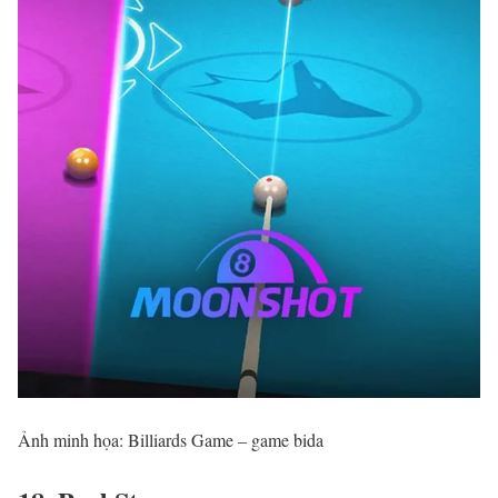
Ảnh minh họa: Billiards Game – game bida