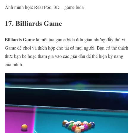
Ảnh minh họa: Real Pool 3D – game bida
17. Billiards Game
Billiards Game
là một tựa game bida đơn giản nhưng đầy thú vị.
Game dễ chơi và thích hợp cho tất cả mọi người. Bạn có thể thách
thức bạn bè hoặc tham gia vào các giải đấu để thể hiện kỹ năng
của mình.