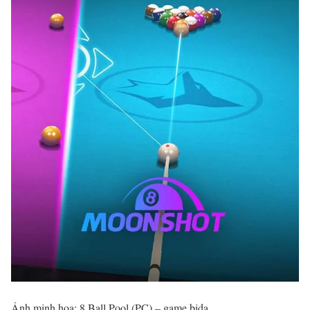
Ảnh minh họa: 8 Ball Pool (PC) – game bida