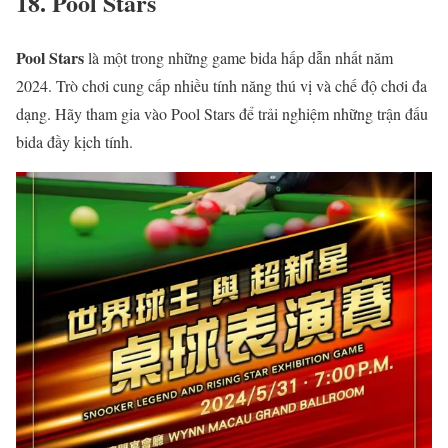
18. Pool Stars
Pool Stars
là một trong những game bida hấp dẫn nhất năm
2024. Trò chơi cung cấp nhiều tính năng thú vị và chế độ chơi đa
dạng. Hãy tham gia vào Pool Stars để trải nghiệm những trận đấu
bida đầy kịch tính.