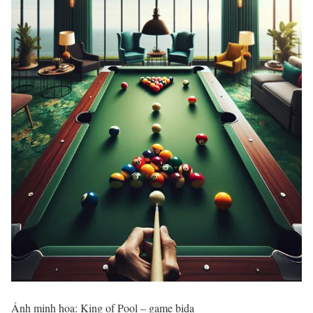
Ảnh minh họa: King of Pool – game bida