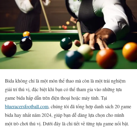
Bida không chỉ là một môn thể thao mà còn là một trải nghiệm
giải trí thú vị, đặc biệt khi bạn có thể tham gia vào những tựa
game bida hấp dẫn trên điện thoại hoặc máy tính. Tại
blueracersfootball.com
, chúng tôi đã tổng hợp danh sách 20 game
bida hay nhất năm 2024, giúp bạn dễ dàng lựa chọn cho mình
một trò chơi thú vị. Dưới đây là chi tiết về từng tựa game nổi bật.