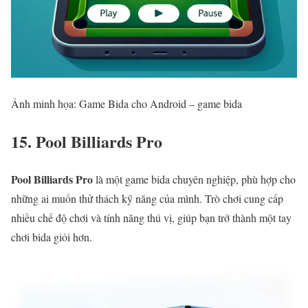
Ảnh minh họa: Game Bida cho Android – game bida
15. Pool Billiards Pro
Pool Billiards Pro
là một game bida chuyên nghiệp, phù hợp cho
những ai muốn thử thách kỹ năng của mình. Trò chơi cung cấp
nhiều chế độ chơi và tính năng thú vị, giúp bạn trở thành một tay
chơi bida giỏi hơn.