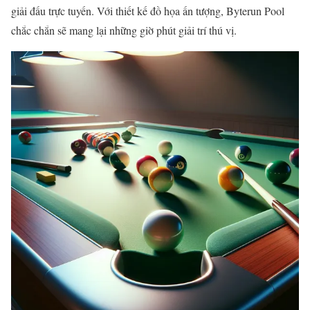
giải đấu trực tuyến. Với thiết kế đồ họa ấn tượng, Byterun Pool
chắc chắn sẽ mang lại những giờ phút giải trí thú vị.