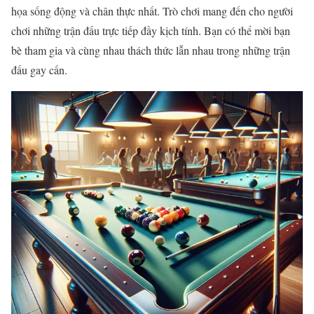
họa sống động và chân thực nhất. Trò chơi mang đến cho người
chơi những trận đấu trực tiếp đầy kịch tính. Bạn có thể mời bạn
bè tham gia và cùng nhau thách thức lẫn nhau trong những trận
đấu gay cấn.