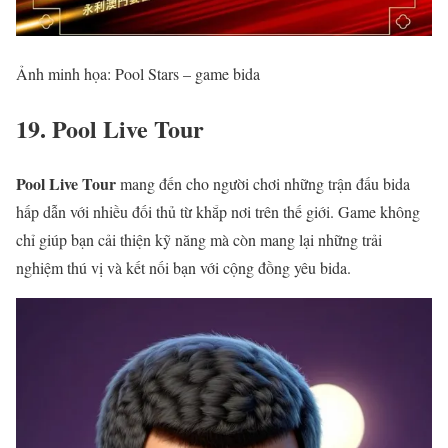
Ảnh minh họa: Pool Stars – game bida
19. Pool Live Tour
Pool Live Tour
mang đến cho người chơi những trận đấu bida
hấp dẫn với nhiều đối thủ từ khắp nơi trên thế giới. Game không
chỉ giúp bạn cải thiện kỹ năng mà còn mang lại những trải
nghiệm thú vị và kết nối bạn với cộng đồng yêu bida.