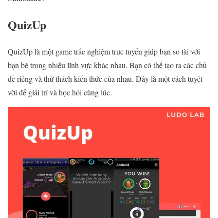
QuizUp
QuizUp là một game trắc nghiệm trực tuyến giúp bạn so tài với
bạn bè trong nhiều lĩnh vực khác nhau. Bạn có thể tạo ra các chủ
đề riêng và thử thách kiến thức của nhau. Đây là một cách tuyệt
vời để giải trí và học hỏi cùng lúc.