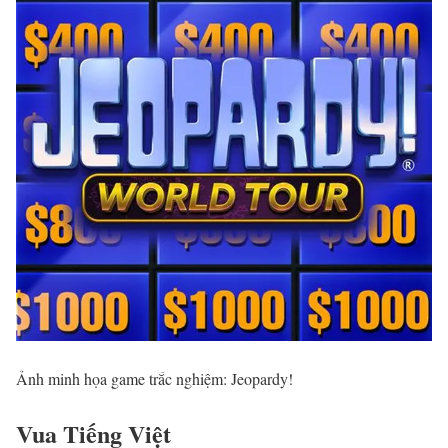
Ảnh minh họa game trắc nghiệm: Jeopardy!
Vua Tiếng Việt