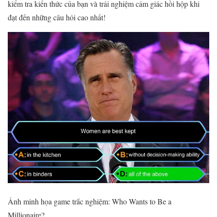
kiểm tra kiến thức của bạn và trải nghiệm cảm giác hồi hộp khi
đạt đến những câu hỏi cao nhất!
Ảnh minh họa game trắc nghiệm: Who Wants to Be a
Millionaire?