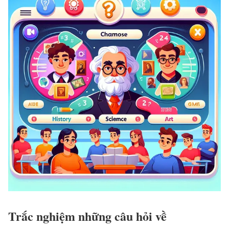
Trắc nghiệm những câu hỏi về