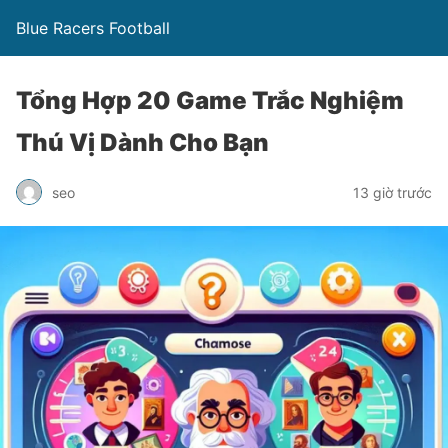
Blue Racers Football
Tổng Hợp 20 Game Trắc Nghiệm
Thú Vị Dành Cho Bạn
seo
13 giờ trước