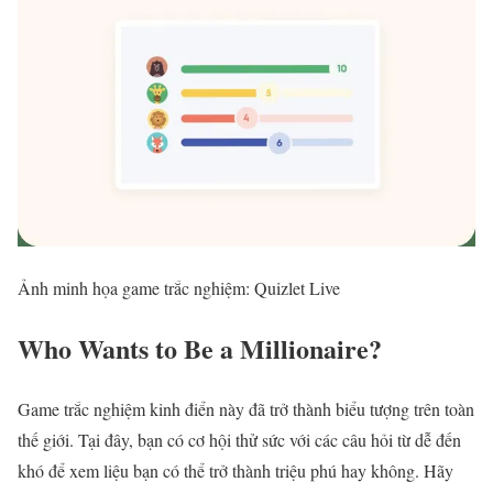
Ảnh minh họa game trắc nghiệm: Quizlet Live
Who Wants to Be a Millionaire?
Game trắc nghiệm kinh điển này đã trở thành biểu tượng trên toàn
thế giới. Tại đây, bạn có cơ hội thử sức với các câu hỏi từ dễ đến
khó để xem liệu bạn có thể trở thành triệu phú hay không. Hãy