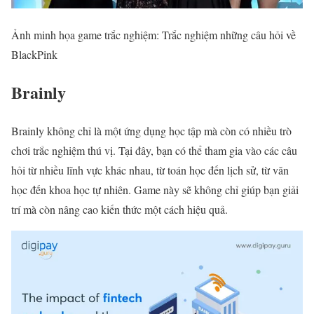
Ảnh minh họa game trắc nghiệm: Trắc nghiệm những câu hỏi về
BlackPink
Brainly
Brainly không chỉ là một ứng dụng học tập mà còn có nhiều trò
chơi trắc nghiệm thú vị. Tại đây, bạn có thể tham gia vào các câu
hỏi từ nhiều lĩnh vực khác nhau, từ toán học đến lịch sử, từ văn
học đến khoa học tự nhiên. Game này sẽ không chỉ giúp bạn giải
trí mà còn nâng cao kiến thức một cách hiệu quả.