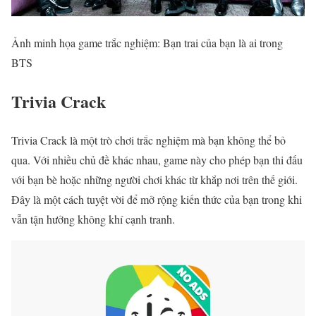
Ảnh minh họa game trắc nghiệm: Bạn trai của bạn là ai trong
BTS
Trivia Crack
Trivia Crack là một trò chơi trắc nghiệm mà bạn không thể bỏ
qua. Với nhiều chủ đề khác nhau, game này cho phép bạn thi đấu
với bạn bè hoặc những người chơi khác từ khắp nơi trên thế giới.
Đây là một cách tuyệt vời để mở rộng kiến thức của bạn trong khi
vẫn tận hưởng không khí cạnh tranh.