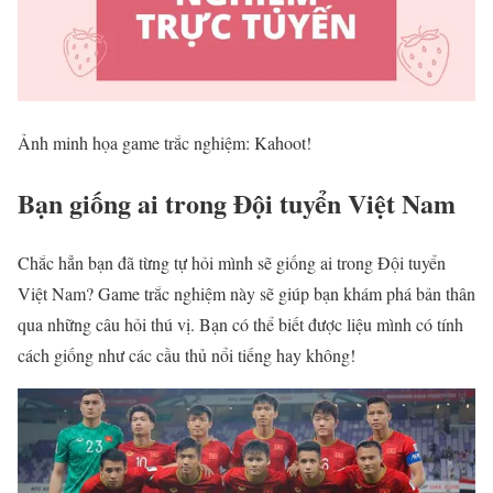
Ảnh minh họa game trắc nghiệm: Kahoot!
Bạn giống ai trong Đội tuyển Việt Nam
Chắc hẳn bạn đã từng tự hỏi mình sẽ giống ai trong Đội tuyển
Việt Nam? Game trắc nghiệm này sẽ giúp bạn khám phá bản thân
qua những câu hỏi thú vị. Bạn có thể biết được liệu mình có tính
cách giống như các cầu thủ nổi tiếng hay không!