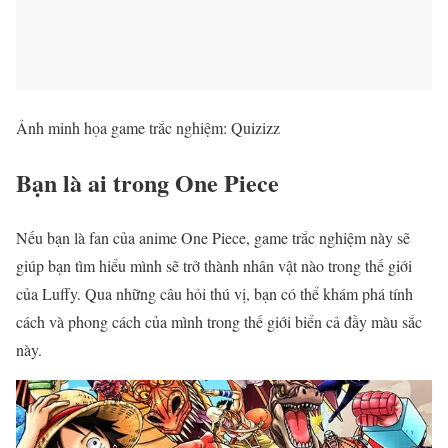
Ảnh minh họa game trắc nghiệm: Quizizz
Bạn là ai trong One Piece
Nếu bạn là fan của anime One Piece, game trắc nghiệm này sẽ
giúp bạn tìm hiểu mình sẽ trở thành nhân vật nào trong thế giới
của Luffy. Qua những câu hỏi thú vị, bạn có thể khám phá tính
cách và phong cách của mình trong thế giới biển cả đầy màu sắc
này.